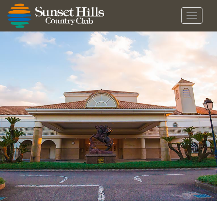
メ
ニ
ュ
ー