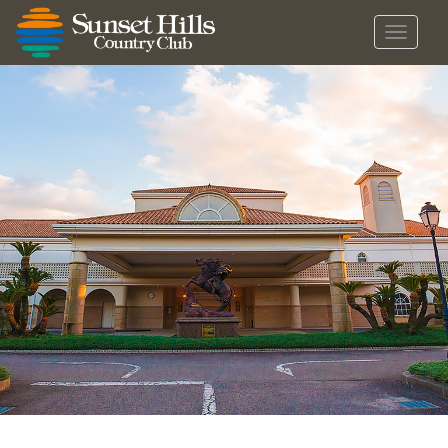
メ
ニ
ュ
ー