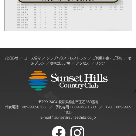
お知らせ
／
コース紹介
／
クラブハウス・レストラン
／
ご利用料金・ご予約
／
宿
泊プラン
／
提携ゴルフ場
／
アクセス
／
リンク
〒799-2404 愛媛県松山市庄乙360番地
代表電話：
089-992-0303
／ 予約専用：
089-992-1333
／ FAX：089-992-
1837
E-mail：
sunset@sunsethills.co.jp