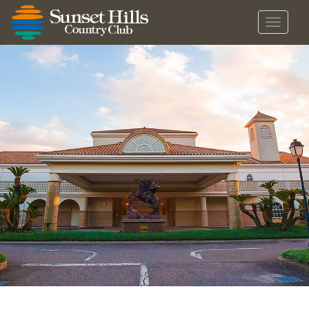
メ
ニ
ュ
ー