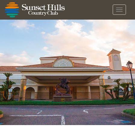
メ
ニ
ュ
ー