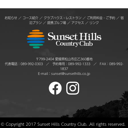
お知らせ
／
コース紹介
／
クラブハウス・レストラン
／
ご利用料金・ご予約
／
宿
泊プラン
／
提携ゴルフ場
／
アクセス
／
リンク
〒799-2404 愛媛県松山市庄乙360番地
代表電話：
089-992-0303
／ 予約専用：
089-992-1333
／ FAX：089-992-
1837
E-mail：
sunset@sunsethills.co.jp
© Copyright 2017 Sunset Hills Country Club. .All rights reserved.