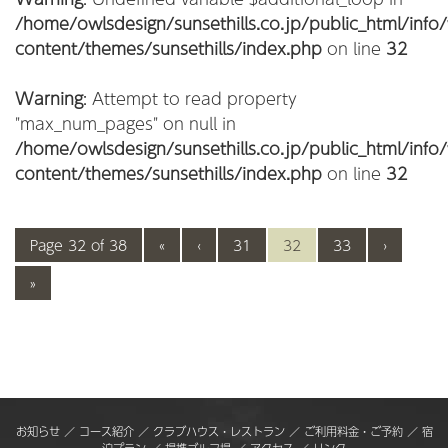
/home/owlsdesign/sunsethills.co.jp/public_html/info
content/themes/sunsethills/index.php
on line
32
Warning
: Attempt to read property
"max_num_pages" on null in
/home/owlsdesign/sunsethills.co.jp/public_html/info
content/themes/sunsethills/index.php
on line
32
Page 32 of 38
«
‹
31
32
33
›
»
お知らせ
／
コース紹介
／
クラブハウス・レストラン
／
ご利用料金・ご予約
／
宿