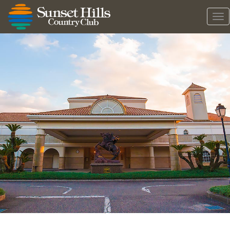
メ
ニ
ュ
ー